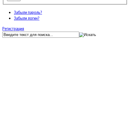
Забыли пароль?
Забыли логин?
Регистрация
GunServer.ru
Форум
Главный раздел
Баны, разбаны и жалобы
Архив заявок на бан, разбан и жалоб
JF Kunena Search
Ключевое слово
Поиск по ключевому слову:
Главная
Последние темы
Поиск