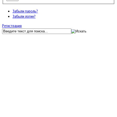
Забыли пароль?
Забыли логин?
Регистрация
GunServer.ru
Форум
Главный раздел
Баны, разбаны и жалобы
JF Kunena Search
Ключевое слово
Поиск по ключевому слову:
Главная
Последние темы
Поиск