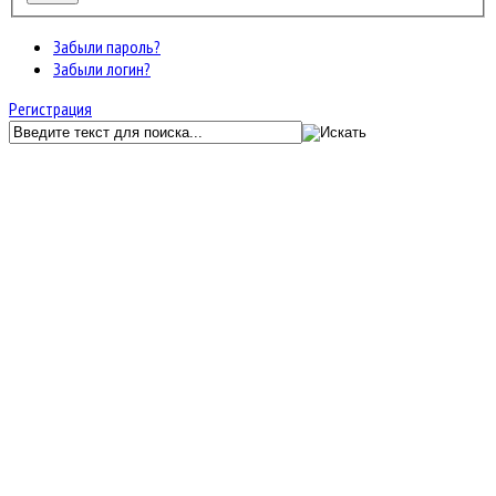
Забыли пароль?
Забыли логин?
Регистрация
GunServer.ru
Форум
Главный раздел
Набор админов игровых серверов
Архив обработанных заявок на админов игровых серверов
JF Kunena Search
Ключевое слово
Поиск по ключевому слову:
Главная
Последние темы
Поиск