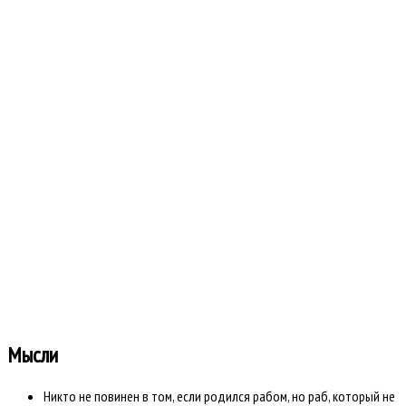
makaveli
1102
См. всю статистику »
Статистика форума
Всего пользователей:
6198
Последний:
ulyzetaget
Всего сообщений: 66.9к
Всего тем: 3501
Всего разделов: 6
Всего категорий: 39
Открыто сегодня: 0
Открыто вчера: 0
Всего ответов сегодня?: 0
Всего ответов вчера: 1
Время создания страницы: 0.232 секунд
Работает на
Kunena форум
::
Template By .more
Мысли
Никто не повинен в том, если родился рабом, но раб, который не