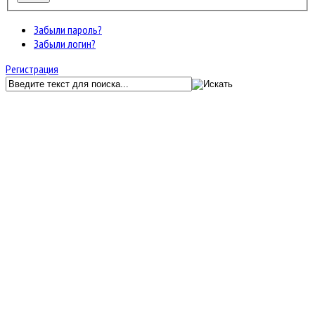
Забыли пароль?
Забыли логин?
Регистрация
GunServer.ru
Форум
Мастерская
Выделенные сервера
JF Kunena Search
Ключевое слово
Поиск по ключевому слову:
Главная
Последние темы
Поиск