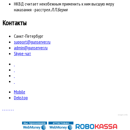
НКВД считает неизбежным применить к ним высшую меру
наказания - расстрел.
Л.П.Берия
Контакты
Санкт-Петербург
support@gunserver.ru
admin@gunserver.ru
Skype-чат
Mobile
Dekstop
slogin.info