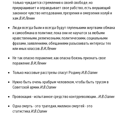
только чуждается стремления к своей свободе, но
приукрашивает и оправдывает свое рабство, есть внушающий
законное чувство негодования, презрения и омерзения холуй и
хам.
В.И.Ленин
Люди всегда были и всегда будут глупенькими жертвами обмана
и самообмана в политике, пока они не научатся за любыми
нравственными, религиозными, политическими, социальными
фразами, заявлениями, обещаниями разыскивать интересы тех
или иных классов.
В.И.Ленин
Не так опасно поражение, как опасна боязнь признать свое
поражение.
В.И.Ленин
Только массовые расстрелы спасут Родину.
И.В.Сталин
Нужно быть очень храбрым человеком, чтобы быть трусом в
Советской армии.
И.В.Сталин
Провокация - испытанное средство контрреволюции...
И.В.Сталин
Одна смерть - это трагедия, миллион смертей - это
статистика.
И.В.Сталин