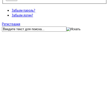
Забыли пароль?
Забыли логин?
Регистрация
GunServer.ru
Форум
Главный раздел
VIP привилегии
VIP привилегии
JF Kunena Search
Ключевое слово
Поиск по ключевому слову:
Главная
Последние темы
Поиск