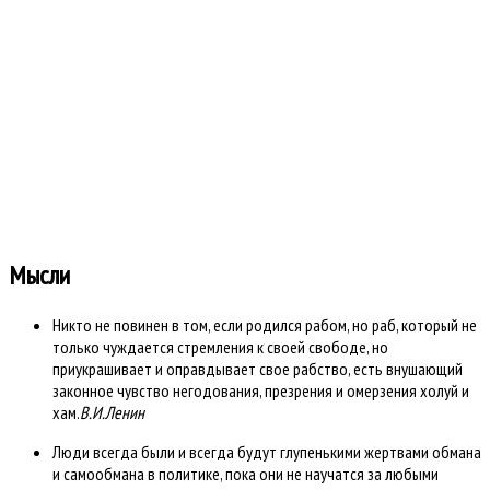
Всего сообщений: 66.9к
Всего тем: 3501
Всего разделов: 6
Всего категорий: 39
Открыто сегодня: 0
Открыто вчера: 0
Всего ответов сегодня?: 0
Всего ответов вчера: 0
Время создания страницы: 0.973 секунд
Работает на
Kunena форум
::
Template By .more
Мысли
Никто не повинен в том, если родился рабом, но раб, который не
только чуждается стремления к своей свободе, но
приукрашивает и оправдывает свое рабство, есть внушающий
законное чувство негодования, презрения и омерзения холуй и
хам.
В.И.Ленин
Люди всегда были и всегда будут глупенькими жертвами обмана
и самообмана в политике, пока они не научатся за любыми