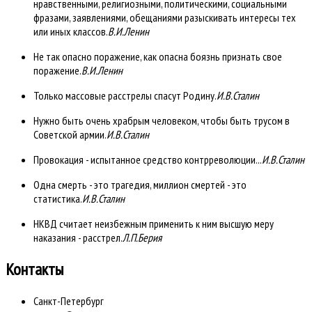
нравственными, религиозными, политическими, социальными
фразами, заявлениями, обещаниями разыскивать интересы тех
или иных классов.
В.И.Ленин
Не так опасно поражение, как опасна боязнь признать свое
поражение.
В.И.Ленин
Только массовые расстрелы спасут Родину.
И.В.Сталин
Нужно быть очень храбрым человеком, чтобы быть трусом в
Советской армии.
И.В.Сталин
Провокация - испытанное средство контрреволюции...
И.В.Сталин
Одна смерть - это трагедия, миллион смертей - это
статистика.
И.В.Сталин
НКВД считает неизбежным применить к ним высшую меру
наказания - расстрел.
Л.П.Берия
Контакты
Санкт-Петербург