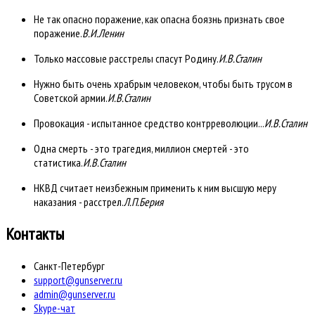
Не так опасно поражение, как опасна боязнь признать свое
поражение.
В.И.Ленин
Только массовые расстрелы спасут Родину.
И.В.Сталин
Нужно быть очень храбрым человеком, чтобы быть трусом в
Советской армии.
И.В.Сталин
Провокация - испытанное средство контрреволюции...
И.В.Сталин
Одна смерть - это трагедия, миллион смертей - это
статистика.
И.В.Сталин
НКВД считает неизбежным применить к ним высшую меру
наказания - расстрел.
Л.П.Берия
Контакты
Санкт-Петербург
support@gunserver.ru
admin@gunserver.ru
Skype-чат