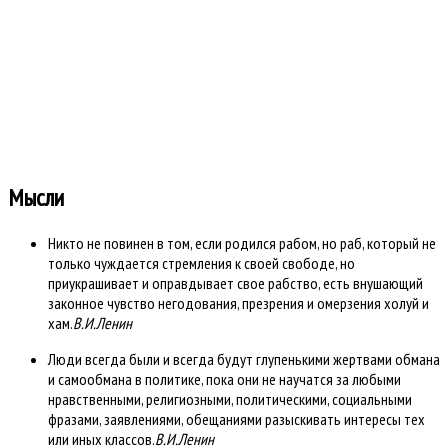
Всего категорий: 39
Открыто сегодня: 0
Открыто вчера: 0
Всего ответов сегодня?: 0
Всего ответов вчера: 0
Время создания страницы: 0.222 секунд
Работает на
Kunena форум
::
Template By .more
Мысли
Никто не повинен в том, если родился рабом, но раб, который не
только чуждается стремления к своей свободе, но
приукрашивает и оправдывает свое рабство, есть внушающий
законное чувство негодования, презрения и омерзения холуй и
хам.
В.И.Ленин
Люди всегда были и всегда будут глупенькими жертвами обмана
и самообмана в политике, пока они не научатся за любыми
нравственными, религиозными, политическими, социальными
фразами, заявлениями, обещаниями разыскивать интересы тех
или иных классов.
В.И.Ленин