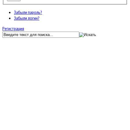
Забыли пароль?
Забыли логин?
Регистрация
GunServer.ru
Форум
Общение
JF Kunena Search
Ключевое слово
Поиск по ключевому слову:
Главная
Последние темы
Поиск
Набор администраторов