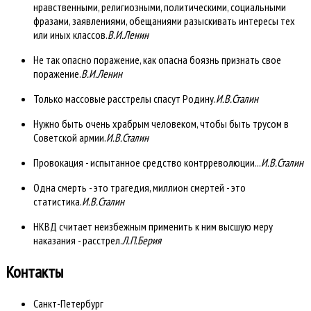
нравственными, религиозными, политическими, социальными
фразами, заявлениями, обещаниями разыскивать интересы тех
или иных классов.
В.И.Ленин
Не так опасно поражение, как опасна боязнь признать свое
поражение.
В.И.Ленин
Только массовые расстрелы спасут Родину.
И.В.Сталин
Нужно быть очень храбрым человеком, чтобы быть трусом в
Советской армии.
И.В.Сталин
Провокация - испытанное средство контрреволюции...
И.В.Сталин
Одна смерть - это трагедия, миллион смертей - это
статистика.
И.В.Сталин
НКВД считает неизбежным применить к ним высшую меру
наказания - расстрел.
Л.П.Берия
Контакты
Санкт-Петербург