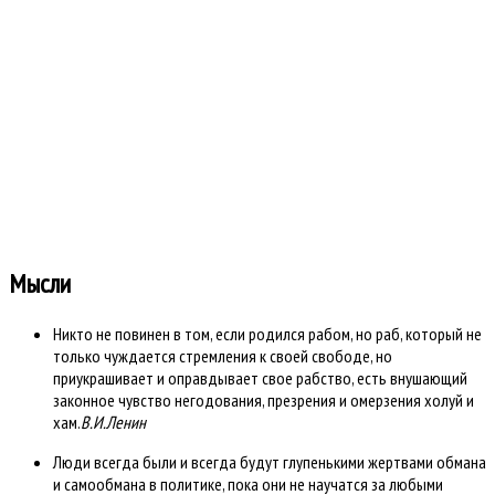
Пожалуйста, введите в текстовое поле символы, изображенные на
картинке, перед нажатием кнопки отправить:
Буквы не
разборчивы?
Нажмите
здесь, чтобы
обновить
картинку.
Отменить
Регистрация
Мысли
Никто не повинен в том, если родился рабом, но раб, который не
только чуждается стремления к своей свободе, но
приукрашивает и оправдывает свое рабство, есть внушающий
законное чувство негодования, презрения и омерзения холуй и
хам.
В.И.Ленин
Люди всегда были и всегда будут глупенькими жертвами обмана
и самообмана в политике, пока они не научатся за любыми