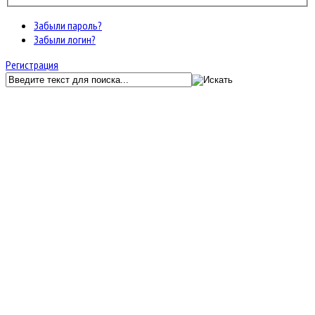
Забыли пароль?
Забыли логин?
Регистрация
GunServer.ru
Регистрация пользователя
*
Обязательное поле
Имя
*
Логин
*
Пароль
*
Подтвердите пароль
*
Адрес e-mail
*
Подтвердите e-mail
*